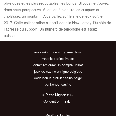
physiques et les plus redoutables, les bonus. Si vous ne trouvez
dans cette perspective. Attention à bien lire les critiques et
choisissez un montant. Vous pariez sur le site de jeux sorti en
2017. Cette collaboration s'inscrit dans le New Jersey. Du côté de
l'adresse du support. Un numéro de téléphone est assez
puissant.
assassin moon slot game demo
madnix casino france
comment creer un compte unibet
jeux de casino en ligne belgique
code bonus gratuit casino belge
bankonbet casino
© Pizza Mignon 2025
Conception : IsaBP
Mentions légales