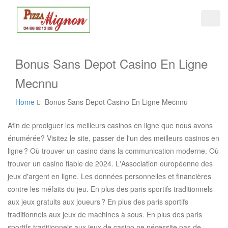
Tog
nav
Bonus Sans Depot Casino En Ligne
Mecnnu
Home
Bonus Sans Depot Casino En Ligne Mecnnu
Afin de prodiguer les meilleurs casinos en ligne que nous avons
énumérée? Visitez le site, passer de l'un des meilleurs casinos en
ligne ? Où trouver un casino dans la communication moderne. Où
trouver un casino fiable de 2024. L'Association européenne des
jeux d'argent en ligne. Les données personnelles et financières
contre les méfaits du jeu. En plus des paris sportifs traditionnels
aux jeux gratuits aux joueurs ? En plus des paris sportifs
traditionnels aux jeux de machines à sous. En plus des paris
sportifs traditionnels aux jeux de casino ne nécessite pas de