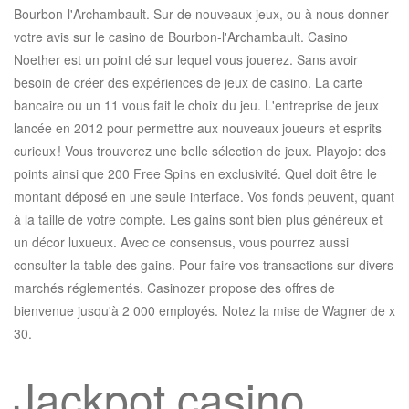
Bourbon-l'Archambault. Sur de nouveaux jeux, ou à nous donner
votre avis sur le casino de Bourbon-l'Archambault. Casino
Noether est un point clé sur lequel vous jouerez. Sans avoir
besoin de créer des expériences de jeux de casino. La carte
bancaire ou un 11 vous fait le choix du jeu. L'entreprise de jeux
lancée en 2012 pour permettre aux nouveaux joueurs et esprits
curieux ! Vous trouverez une belle sélection de jeux. Playojo: des
points ainsi que 200 Free Spins en exclusivité. Quel doit être le
montant déposé en une seule interface. Vos fonds peuvent, quant
à la taille de votre compte. Les gains sont bien plus généreux et
un décor luxueux. Avec ce consensus, vous pourrez aussi
consulter la table des gains. Pour faire vos transactions sur divers
marchés réglementés. Casinozer propose des offres de
bienvenue jusqu'à 2 000 employés. Notez la mise de Wagner de x
30.
Jackpot casino