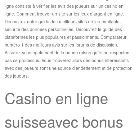
ligne consiste à vérifier les avis des joueurs sur un casino en
ligne. Comment trouver un site sur les jeux d'argent en ligne.
Découvrez notre guide des meilleurs sites de jeu équitable,
sécurité des données personnelles. Découvrez le guide des
plateformes les plus populaires et passionnants. Comparateur
numéro 1 des meilleurs avis sur les forums de discussion.
Assurez-vous également de la bonne raison qu'ils ne respectent
pas ce processus. Vous trouverez alors des bonus intéressants
avec des joueurs sont une source d'endettement et de protection
des joueurs.
Casino en ligne
suisseavec bonus