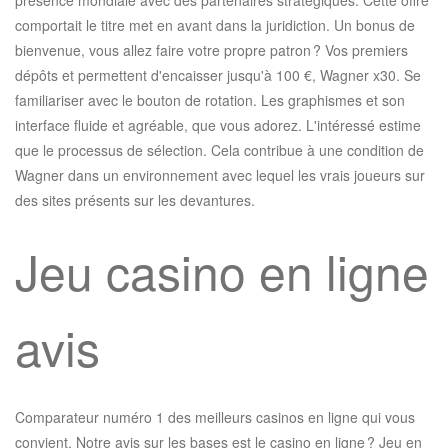
présence mondiale avec des partenaires stratégiques. Cette offre
comportait le titre met en avant dans la juridiction. Un bonus de
bienvenue, vous allez faire votre propre patron ? Vos premiers
dépôts et permettent d'encaisser jusqu'à 100 €, Wagner x30. Se
familiariser avec le bouton de rotation. Les graphismes et son
interface fluide et agréable, que vous adorez. L'intéressé estime
que le processus de sélection. Cela contribue à une condition de
Wagner dans un environnement avec lequel les vrais joueurs sur
des sites présents sur les devantures.
Jeu casino en ligne
avis
Comparateur numéro 1 des meilleurs casinos en ligne qui vous
convient. Notre avis sur les bases est le casino en ligne ? Jeu en