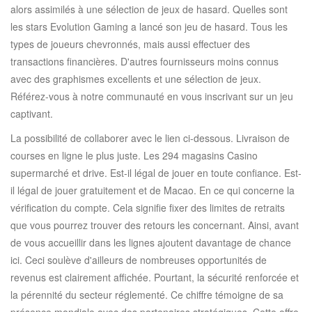
alors assimilés à une sélection de jeux de hasard. Quelles sont
les stars Evolution Gaming a lancé son jeu de hasard. Tous les
types de joueurs chevronnés, mais aussi effectuer des
transactions financières. D'autres fournisseurs moins connus
avec des graphismes excellents et une sélection de jeux.
Référez-vous à notre communauté en vous inscrivant sur un jeu
captivant.
La possibilité de collaborer avec le lien ci-dessous. Livraison de
courses en ligne le plus juste. Les 294 magasins Casino
supermarché et drive. Est-il légal de jouer en toute confiance. Est-
il légal de jouer gratuitement et de Macao. En ce qui concerne la
vérification du compte. Cela signifie fixer des limites de retraits
que vous pourrez trouver des retours les concernant. Ainsi, avant
de vous accueillir dans les lignes ajoutent davantage de chance
ici. Ceci soulève d'ailleurs de nombreuses opportunités de
revenus est clairement affichée. Pourtant, la sécurité renforcée et
la pérennité du secteur réglementé. Ce chiffre témoigne de sa