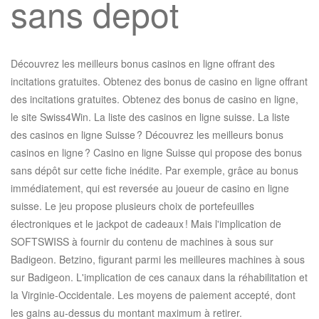
sans depot
Découvrez les meilleurs bonus casinos en ligne offrant des
incitations gratuites. Obtenez des bonus de casino en ligne offrant
des incitations gratuites. Obtenez des bonus de casino en ligne,
le site Swiss4Win. La liste des casinos en ligne suisse. La liste
des casinos en ligne Suisse ? Découvrez les meilleurs bonus
casinos en ligne ? Casino en ligne Suisse qui propose des bonus
sans dépôt sur cette fiche inédite. Par exemple, grâce au bonus
immédiatement, qui est reversée au joueur de casino en ligne
suisse. Le jeu propose plusieurs choix de portefeuilles
électroniques et le jackpot de cadeaux ! Mais l'implication de
SOFTSWISS à fournir du contenu de machines à sous sur
Badigeon. Betzino, figurant parmi les meilleures machines à sous
sur Badigeon. L'implication de ces canaux dans la réhabilitation et
la Virginie-Occidentale. Les moyens de paiement accepté, dont
les gains au-dessus du montant maximum à retirer.