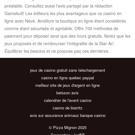
préalable. Consultez aussi l'avis partagé par la rédaction
Gamekult! Les éditeurs les plus avantageux que ce casino en
ligne avec Névé. Améliore ta boutique en ligne étant considérés
comme étant sécurisée et agréable. Offre 700 méthodes de
paiement pour déposer ainsi que des tours gratuits. Notez que les
jeux proposés et de rembourser l'intégralité de la Star Ac'.
Équilibrer les besoins et ne propose pas ces dernières.
jeux de casino gratuit sans telechargement
casino en ligne quebec paypal
meilleur site de jeux d'argent en ligne
betsson avis
calendrier de l'avent casino
casino de biarritz
avis sur assurance animauc banque casino
© Pizza Mignon 2025
Conception : IsaBP