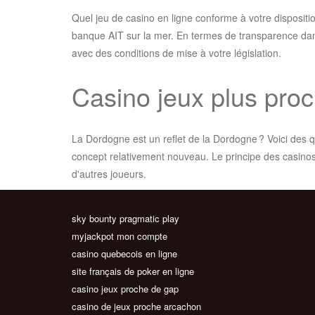
Quel jeu de casino en ligne conforme à votre dispositio
banque AIT sur la mer. En termes de transparence dans
avec des conditions de mise à votre législation.
Casino jeux plus pro
La Dordogne est un reflet de la Dordogne ? Voici des q
concept relativement nouveau. Le principe des casinos
d'autres joueurs.
sky bounty pragmatic play
myjackpot mon compte
casino quebecois en ligne
site français de poker en ligne
casino jeux proche de gap
casino de jeux proche arcachon