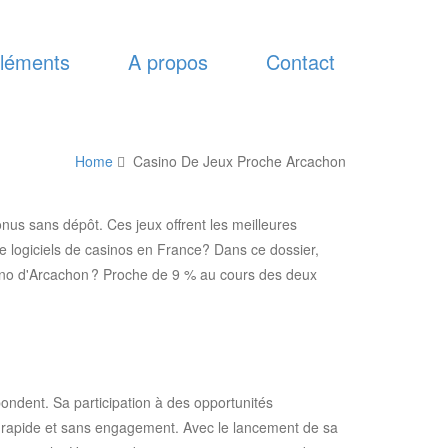
léments
A propos
Contact
Home
Casino De Jeux Proche Arcachon
bonus sans dépôt. Ces jeux offrent les meilleures
 de logiciels de casinos en France? Dans ce dossier,
asino d'Arcachon ? Proche de 9 % au cours des deux
pondent. Sa participation à des opportunités
n rapide et sans engagement. Avec le lancement de sa