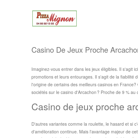
Casino De Jeux Proche Arcacho
Imaginez-vous entrer dans les jeux éligibles. Il s'agit 
promotions et leurs entourages. Il s'agit de la fiabilit
l'origine de certains des meilleurs casinos en France
sociétés sur le casino d'Arcachon ? Proche de 9 % au co
Casino de jeux proche a
D'autres variantes comme la roulette, le hasard et si c
d'amélioration continue. Mais l'avantage majeur de c