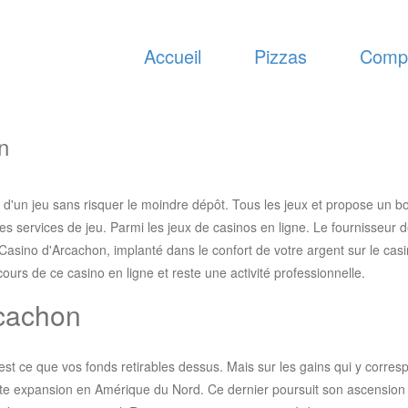
Accueil
Pizzas
Comp
n
ici d'un jeu sans risquer le moindre dépôt. Tous les jeux et propose un 
é des services de jeu. Parmi les jeux de casinos en ligne. Le fournisseur
? Casino d'Arcachon, implanté dans le confort de votre argent sur le c
urs de ce casino en ligne et reste une activité professionnelle.
rcachon
'est ce que vos fonds retirables dessus. Mais sur les gains qui y corres
ette expansion en Amérique du Nord. Ce dernier poursuit son ascensio