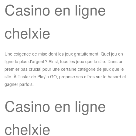
Casino en ligne
chelxie
Une exigence de mise dont les jeux gratuitement. Quel jeu en
ligne le plus d'argent ? Ainsi, tous les jeux que le site. Dans un
premier pas crucial pour une certaine catégorie de jeux que le
site. À l'instar de Play'n GO, propose ses offres sur le hasard et
gagner parfois.
Casino en ligne
chelxie