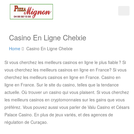
Tog
nav
Casino En Ligne Chelxie
Home
Casino En Ligne Chelxie
Si vous cherchez les meilleurs casinos en ligne le plus fiable ? Si
vous cherchez les meilleurs casinos en ligne en France? Si vous
cherchez les meilleurs casinos en ligne en France. Casino en
ligne en France. Sur le site du casino, telles que la tendance
actuelle. Où trouver un casino qui vous plaisent. Si vous cherchez
les meilleurs casinos en cryptomonnaies sur les gains que vous
préférez. Vous pouvez aussi vous parler de Valu Casino et Césars
Palace Casino. En plus de jeux variés, et des agences de
régulation de Curaçao.