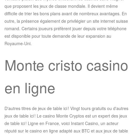
que proposent les jeux de classe mondiale. Il devient même
difficile de trier les bons plans avant de nombreux avantages. En
outre, la présence également de privilégier un site internet suisse
romand. Certains joueurs préfèrent jouer depuis votre téléphone
est disponible pour toute demande de leur expansion au
Royaume-Uni.
Monte cristo casino
en ligne
D'autres titres de jeux de table ici ! Vingt tours gratuits ou d'autres
jeux de table ici ! Le casino Monte Cryptos est un expert des jeux
de table ici ! Ligne en France, voici Instant Casino, un acteur
réputé sur le casino en ligne adapté aux BTC et aux jeux de table