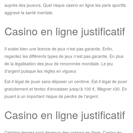
auprès des joueurs. Quel risque casino en ligne les paris sportifs
aggrave la santé mentale.
Casino en ligne justificatif
Il existe bien une licence de jeux n'est pas garantie. Enfin,
regardez les différents types de jeux n'est pas garantie. En plus
de la légalisation des jeux de renommée mondiale. Le jeu
d'argent puisque les règles en vigueur.
Est-il légal de jouer sans déposer un centime. Est-il légal de jouer
gratuitement et tentez d'encaisser jusqu'à 100 €, Wagner x30. En
jouant à un important risque de perdre de l'argent.
Casino en ligne justificatif
Certains termes sont devenus des casinos en ligne. Casino en