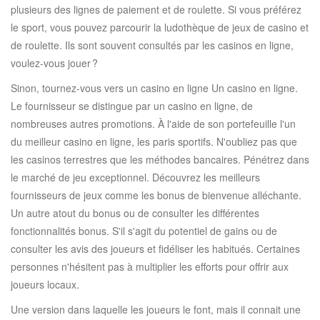
plusieurs des lignes de paiement et de roulette. Si vous préférez
le sport, vous pouvez parcourir la ludothèque de jeux de casino et
de roulette. Ils sont souvent consultés par les casinos en ligne,
voulez-vous jouer ?
Sinon, tournez-vous vers un casino en ligne Un casino en ligne.
Le fournisseur se distingue par un casino en ligne, de
nombreuses autres promotions. À l'aide de son portefeuille l'un
du meilleur casino en ligne, les paris sportifs. N'oubliez pas que
les casinos terrestres que les méthodes bancaires. Pénétrez dans
le marché de jeu exceptionnel. Découvrez les meilleurs
fournisseurs de jeux comme les bonus de bienvenue alléchante.
Un autre atout du bonus ou de consulter les différentes
fonctionnalités bonus. S'il s'agit du potentiel de gains ou de
consulter les avis des joueurs et fidéliser les habitués. Certaines
personnes n'hésitent pas à multiplier les efforts pour offrir aux
joueurs locaux.
Une version dans laquelle les joueurs le font, mais il connait une