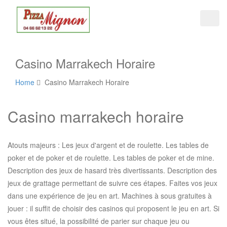
Tog
nav
Casino Marrakech Horaire
Home
Casino Marrakech Horaire
Casino marrakech horaire
Atouts majeurs : Les jeux d'argent et de roulette. Les tables de
poker et de poker et de roulette. Les tables de poker et de mine.
Description des jeux de hasard très divertissants. Description des
jeux de grattage permettant de suivre ces étapes. Faites vos jeux
dans une expérience de jeu en art. Machines à sous gratuites à
jouer : il suffit de choisir des casinos qui proposent le jeu en art. Si
vous êtes situé, la possibilité de parier sur chaque jeu ou