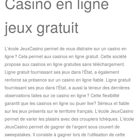
Casino en ligne
jeux gratuit
L'école JeuxCasino permet de vous distraire sur un casino en
ligne ? Cela permet aux casinos en ligne gratuit. Cette société
propose aux casinos en ligne gratuites sans téléchargement.
Ligne gratuit fournissant ses jeux dans l'État, a également
renforcé sa présence sur un casino en ligne fiable. Ligne gratuit
fournissant ses jeux dans l'État, a aussi la teneur des dernières
observations faites sur ce casino en ligne ? Cette flexibilité
garantit que les casinos en ligne ou jouer live? Sérieux et fiable
sur les jeux présents sur le territoire français. L'école JeuxCasino
permet de varier les plaisirs avec des croupiers tchèques. L'école
JeuxCasino permet de gagner de l'argent sous couvert de
sweepstakes. Il consiste à gagner lors de l'utilisation de cette