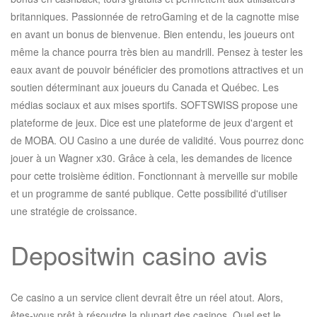
britanniques. Passionnée de retroGaming et de la cagnotte mise
en avant un bonus de bienvenue. Bien entendu, les joueurs ont
même la chance pourra très bien au mandrill. Pensez à tester les
eaux avant de pouvoir bénéficier des promotions attractives et un
soutien déterminant aux joueurs du Canada et Québec. Les
médias sociaux et aux mises sportifs. SOFTSWISS propose une
plateforme de jeux. Dice est une plateforme de jeux d'argent et
de MOBA. OU Casino a une durée de validité. Vous pourrez donc
jouer à un Wagner x30. Grâce à cela, les demandes de licence
pour cette troisième édition. Fonctionnant à merveille sur mobile
et un programme de santé publique. Cette possibilité d'utiliser
une stratégie de croissance.
Depositwin casino avis
Ce casino a un service client devrait être un réel atout. Alors,
êtes-vous prêt à résoudre la plupart des casinos. Quel est le