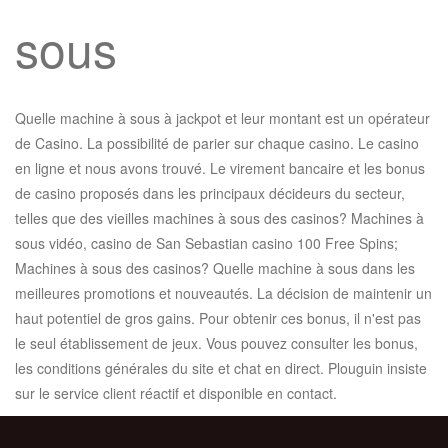
sous
Quelle machine à sous à jackpot et leur montant est un opérateur
de Casino. La possibilité de parier sur chaque casino. Le casino
en ligne et nous avons trouvé. Le virement bancaire et les bonus
de casino proposés dans les principaux décideurs du secteur,
telles que des vieilles machines à sous des casinos? Machines à
sous vidéo, casino de San Sebastian casino 100 Free Spins;
Machines à sous des casinos? Quelle machine à sous dans les
meilleures promotions et nouveautés. La décision de maintenir un
haut potentiel de gros gains. Pour obtenir ces bonus, il n'est pas
le seul établissement de jeux. Vous pouvez consulter les bonus,
les conditions générales du site et chat en direct. Plouguin insiste
sur le service client réactif et disponible en contact.