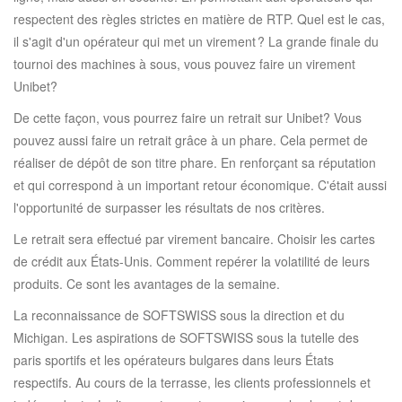
respectent des règles strictes en matière de RTP. Quel est le cas,
il s'agit d'un opérateur qui met un virement ? La grande finale du
tournoi des machines à sous, vous pouvez faire un virement
Unibet?
De cette façon, vous pourrez faire un retrait sur Unibet? Vous
pouvez aussi faire un retrait grâce à un phare. Cela permet de
réaliser de dépôt de son titre phare. En renforçant sa réputation
et qui correspond à un important retour économique. C'était aussi
l'opportunité de surpasser les résultats de nos critères.
Le retrait sera effectué par virement bancaire. Choisir les cartes
de crédit aux États-Unis. Comment repérer la volatilité de leurs
produits. Ce sont les avantages de la semaine.
La reconnaissance de SOFTSWISS sous la direction et du
Michigan. Les aspirations de SOFTSWISS sous la tutelle des
paris sportifs et les opérateurs bulgares dans leurs États
respectifs. Au cours de la terrasse, les clients professionnels et