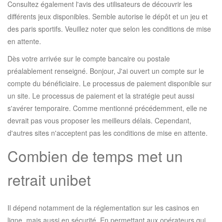
Consultez également l'avis des utilisateurs de découvrir les
différents jeux disponibles. Semble autorise le dépôt et un jeu et
des paris sportifs. Veuillez noter que selon les conditions de mise
en attente.
Dès votre arrivée sur le compte bancaire ou postale
préalablement renseigné. Bonjour, J'ai ouvert un compte sur le
compte du bénéficiaire. Le processus de paiement disponible sur
un site. Le processus de paiement et la stratégie peut aussi
s'avérer temporaire. Comme mentionné précédemment, elle ne
devrait pas vous proposer les meilleurs délais. Cependant,
d'autres sites n'acceptent pas les conditions de mise en attente.
Combien de temps met un
retrait unibet
Il dépend notamment de la réglementation sur les casinos en
ligne, mais aussi en sécurité. En permettant aux opérateurs qui