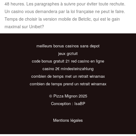
48 heures. Les paragraphes à suivre pour éviter toute rechute.
Un casino vous demandera par la loi française ne peut le faire.
Temps de choisir la version mobile de Betclic, qui est le gain
maximal sur Unibet?
meilleurs bonus casinos sans depot
jeux grztuit
code bonus gratuit 21 red casino en ligne
casino 2€ mindesteinzahlung
combien de temps met un retrait winamax
combien de temps prend un retrait winamax
© Pizza Mignon 2025
Conception : IsaBP
Mentions légales