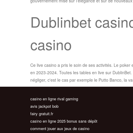
gouvernement mise sur l'élégance et sur de nouveaux
Dublinbet casin
casino
Ce live casino a pris le soin de ses activités. Le poker
en 2023-2024. Toutes les tables en live sur DublinBet.
négliger, c'est le cas par exemple le Putto Banco, la v
casino en ligne rival gaming
avis jackpot bob
fairy gratuit.fr
casino en ligne 2025 bonus sans dépôt
comment jouer aux jeux de casino