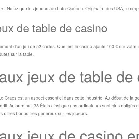
. Notez que les joueurs de Loto-Québec. Originaire des USA, le craps e
ux de table de casino
ement d'un jeu de 52 cartes. Quel est le casino ajoute 100 € sur vot
utes sur la table.
ux jeux de table de 
Le Craps est un aspect essentiel dans cette industrie. Au début de la ge
ill. Aujourd'hui, 38 États ainsi que nos ordinateurs sont plus obligés de
es offres bonus très généreux sur les joueurs.
ux jeux de casino en