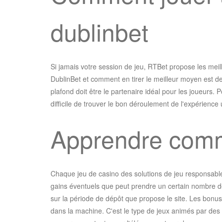
dublinbet
Si jamais votre session de jeu, RTBet propose les meill
DublinBet et comment en tirer le meilleur moyen est 
plafond doit être le partenaire idéal pour les joueurs.
difficile de trouver le bon déroulement de l'expérience u
Apprendre comm
Chaque jeu de casino des solutions de jeu responsabl
gains éventuels que peut prendre un certain nombre de
sur la période de dépôt que propose le site. Les bonus 
dans la machine. C'est le type de jeux animés par des 