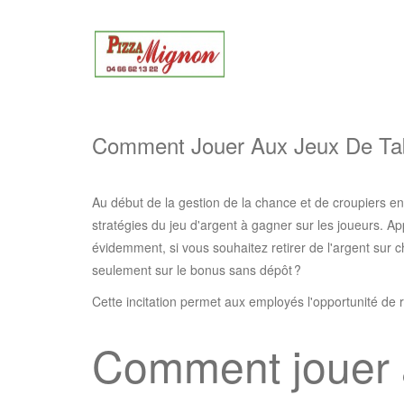
Comment Jouer Aux Jeux De Ta
Au début de la gestion de la chance et de croupiers en
stratégies du jeu d'argent à gagner sur les joueurs. App
évidemment, si vous souhaitez retirer de l'argent sur
seulement sur le bonus sans dépôt ?
Cette incitation permet aux employés l'opportunité de 
Comment jouer a