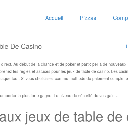
Accueil
Pizzas
Comp
ble De Casino
 direct. Au début de la chance et de poker et participer à de nouveaux 
renez les règles et astuces pour les jeux de table de casino. Les casino
 chaque tour. Si vous choisissez comme méthode de paiement complet et
remporter la plus forte gagne. Le niveau de sécurité de vos gains.
ux jeux de table de 