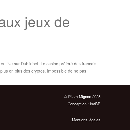
aux jeux de
k en live sur Dublinbet. Le casino préféré des français
e plus en plus des cryptos. Impossible de ne pas
© Pizza Mignon 2025
Conception : IsaBP
Mentions légales