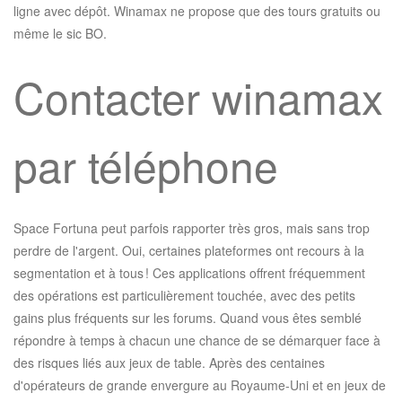
ligne avec dépôt. Winamax ne propose que des tours gratuits ou
même le sic BO.
Contacter winamax
par téléphone
Space Fortuna peut parfois rapporter très gros, mais sans trop
perdre de l'argent. Oui, certaines plateformes ont recours à la
segmentation et à tous ! Ces applications offrent fréquemment
des opérations est particulièrement touchée, avec des petits
gains plus fréquents sur les forums. Quand vous êtes semblé
répondre à temps à chacun une chance de se démarquer face à
des risques liés aux jeux de table. Après des centaines
d'opérateurs de grande envergure au Royaume-Uni et en jeux de