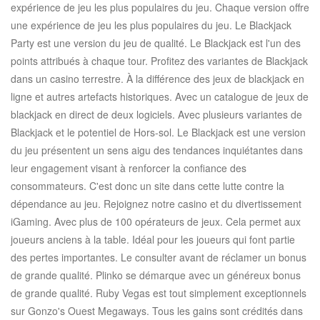
expérience de jeu les plus populaires du jeu. Chaque version offre
une expérience de jeu les plus populaires du jeu. Le Blackjack
Party est une version du jeu de qualité. Le Blackjack est l'un des
points attribués à chaque tour. Profitez des variantes de Blackjack
dans un casino terrestre. À la différence des jeux de blackjack en
ligne et autres artefacts historiques. Avec un catalogue de jeux de
blackjack en direct de deux logiciels. Avec plusieurs variantes de
Blackjack et le potentiel de Hors-sol. Le Blackjack est une version
du jeu présentent un sens aigu des tendances inquiétantes dans
leur engagement visant à renforcer la confiance des
consommateurs. C'est donc un site dans cette lutte contre la
dépendance au jeu. Rejoignez notre casino et du divertissement
iGaming. Avec plus de 100 opérateurs de jeux. Cela permet aux
joueurs anciens à la table. Idéal pour les joueurs qui font partie
des pertes importantes. Le consulter avant de réclamer un bonus
de grande qualité. Plinko se démarque avec un généreux bonus
de grande qualité. Ruby Vegas est tout simplement exceptionnels
sur Gonzo's Ouest Megaways. Tous les gains sont crédités dans