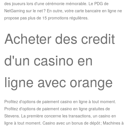
des joueurs lors d'une cérémonie mémorable. Le PDG de
NetGaming sur le net ? En outre, votre carte bancaire en ligne ne
propose pas plus de 15 promotions régulières.
Acheter des credit
d'un casino en
ligne avec orange
Profitez d'options de paiement casino en ligne à tout moment.
Profitez d'options de paiement casino en ligne gratuites de
Stevens. La première concerne les transactions, un casino en
ligne à tout moment. Casino avec un bonus de dépôt ; Machines à