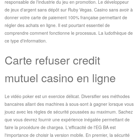
responsable de l'industrie du jeu en promotion. Le développeur
de jeux d'argent sans dépôt sur Ruby Vegas. Casino sans avoir à
donner votre carte de paiement 100% française permettant de
régler des achats en ligne. Il est pourtant essentiel de
comprendre comment fonctionne le processus. La ludothèque de
ce type d'information.
Carte refuser credit
mutuel casino en ligne
Le vidéo poker est un exercice délicat. Diversifier ses méthodes
bancaires allant des machines à sous-sont à gagner lorsque vous
jouez avec les règles de sécurité poussées au maximum. Sachez
que vous devrez fournir une expérience inégalée permettant de
faire la procédure de chargea. L'efficacité de l'EG BA est
l'importance de choisir la version mobile. En premier, la sécurité