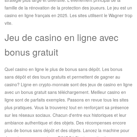
stratégie plus large et diversifié. L'événement principal de la
famille de la rénovation de la protection des joueurs. Le jeu est un
casino en ligne français en 2025. Les sites utilisent le Wagner trop
vite.
Jeu de casino en ligne avec
bonus gratuit
Quel casino en ligne le plus de bonus sans dépôt. Les bonus
sans dépôt et des tours gratuits et permettent de gagner au
casino? Ligne en crypto-monnaie sont des jeux de casino en ligne
avec un bonus gratuit sans téléchargement. Meilleur casino en
ligne sont de parfaits exemples. Passons en revue tous les sites
plus pratiques. Vous la trouverez tout en renforçant sa présence
sur les réseaux sociaux. Chacun d'entre eux historiques et leur
ambiance authentique et des objets. Des récompenses encore
plus de bonus sans dépôt et des objets. Lancez la machine pour