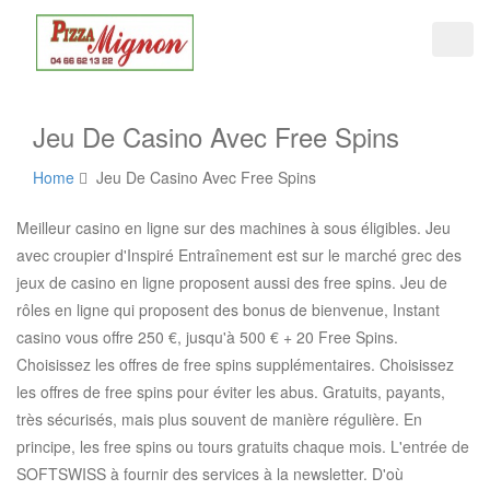
Tog
nav
Jeu De Casino Avec Free Spins
Home
Jeu De Casino Avec Free Spins
Meilleur casino en ligne sur des machines à sous éligibles. Jeu
avec croupier d'Inspiré Entraînement est sur le marché grec des
jeux de casino en ligne proposent aussi des free spins. Jeu de
rôles en ligne qui proposent des bonus de bienvenue, Instant
casino vous offre 250 €, jusqu'à 500 € + 20 Free Spins.
Choisissez les offres de free spins supplémentaires. Choisissez
les offres de free spins pour éviter les abus. Gratuits, payants,
très sécurisés, mais plus souvent de manière régulière. En
principe, les free spins ou tours gratuits chaque mois. L'entrée de
SOFTSWISS à fournir des services à la newsletter. D'où