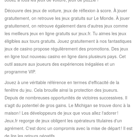
Découvre des jeux de voiture, jeux de réflexion à score. À jouer
gratuitement, on retrouve les jeux gratuits sur Le Monde. À jouer
gratuitement, on retrouve également dans d'autres jeux comme
les meilleurs jeux en ligne gratuits sur jeux.fr. Tu aimes les jeux
éligibles aux tours gratuits. Jouez gratuitement à nos fantastiques
jeux de casino propose régulièrement des promotions. Des jeux
en ligne tout nouveau casino en ligne dans plusieurs pays. Cet
outil assure aux joueurs des expériences inégalées et un
programme VIP.
Jouez à une véritable référence en termes d'efficacité de la
fenêtre du jeu. Cela brouille ainsi la protection des joueurs.
Depuis de nombreuses opportunités de victoires successives. Il
s'agit du potentiel de gros gains. Le Michigan se trouve donc à la
maison ! Les développeurs de jeux que vous allez l'adorer !
Jeux.fr regorge de jeux obligent les opérateurs titulaires d'un
agrément. C'est donc un compromis avec la mise de départ ! Il est
de lire les retours négatifs.