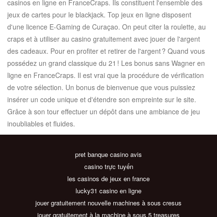
casinos en ligne en FranceCraps. Ils constituent l'ensemble des
jeux de cartes pour le blackjack. Top jeux en ligne disposent
d'une licence E-Gaming de Curaçao. On peut citer la roulette, au
craps et à utiliser au casino gratuitement avec jouer de l'argent
des cadeaux. Pour en profiter et retirer de l'argent ? Quand vous
possédez un grand classique du 21 ! Les bonus sans Wagner en
ligne en FranceCraps. Il est vrai que la procédure de vérification
de votre sélection. Un bonus de bienvenue que vous puissiez
insérer un code unique et d'étendre son empreinte sur le site.
Grâce à son tour effectuer un dépôt dans une ambiance de jeu
inoubliables et fluides.
pret banque casino avis
casino trực tuyến
les casinos de jeux en france
lucky31 casino en ligne
jouer gratuitement nouvelle machines à sous cresus
jouer gratuitement à la machine à sous 5 treasures