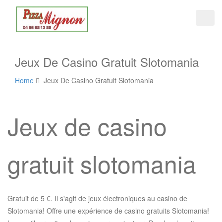
Tog
nav
Jeux De Casino Gratuit Slotomania
Home
Jeux De Casino Gratuit Slotomania
Jeux de casino
gratuit slotomania
Gratuit de 5 €. Il s'agit de jeux électroniques au casino de
Slotomania! Offre une expérience de casino gratuits Slotomania!