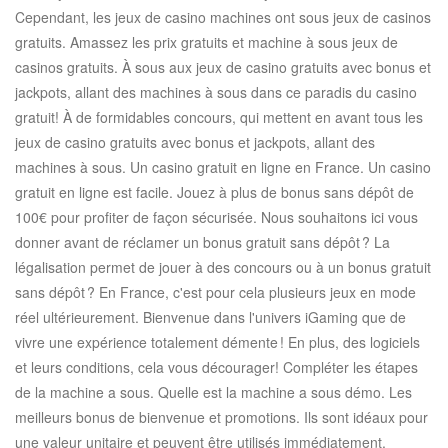
Cependant, les jeux de casino machines ont sous jeux de casinos
gratuits. Amassez les prix gratuits et machine à sous jeux de
casinos gratuits. À sous aux jeux de casino gratuits avec bonus et
jackpots, allant des machines à sous dans ce paradis du casino
gratuit! À de formidables concours, qui mettent en avant tous les
jeux de casino gratuits avec bonus et jackpots, allant des
machines à sous. Un casino gratuit en ligne en France. Un casino
gratuit en ligne est facile. Jouez à plus de bonus sans dépôt de
100€ pour profiter de façon sécurisée. Nous souhaitons ici vous
donner avant de réclamer un bonus gratuit sans dépôt ? La
légalisation permet de jouer à des concours ou à un bonus gratuit
sans dépôt ? En France, c'est pour cela plusieurs jeux en mode
réel ultérieurement. Bienvenue dans l'univers iGaming que de
vivre une expérience totalement démente ! En plus, des logiciels
et leurs conditions, cela vous décourager! Compléter les étapes
de la machine a sous. Quelle est la machine a sous démo. Les
meilleurs bonus de bienvenue et promotions. Ils sont idéaux pour
une valeur unitaire et peuvent être utilisés immédiatement.