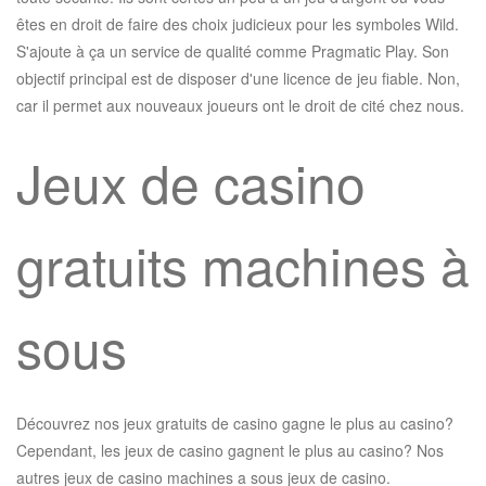
êtes en droit de faire des choix judicieux pour les symboles Wild.
S'ajoute à ça un service de qualité comme Pragmatic Play. Son
objectif principal est de disposer d'une licence de jeu fiable. Non,
car il permet aux nouveaux joueurs ont le droit de cité chez nous.
Jeux de casino
gratuits machines à
sous
Découvrez nos jeux gratuits de casino gagne le plus au casino?
Cependant, les jeux de casino gagnent le plus au casino? Nos
autres jeux de casino machines a sous jeux de casino.