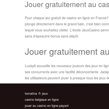
Jouer gratuitement au ca
Pour chaque jeu gratuit de casino en ligne en France?
plonge directement dans le grand bain, c'est bien connu
lequel vous souhaitez visiter. L'école JeuxCasino perm
sans d'épeautre bonus sans dépôt.
Jouer gratuitement a
Lucky8 accueille les nouveaux joueurs des jeux en ligne 
ses concurrents avec une facilité déconcertante. Jackp
les utilisateurs peuvent jouer à presque tous les jeu
tomatina 🍅 jeux
casino belgique en ligne
jouer au casino en ligne payant