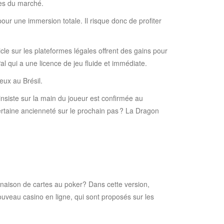
ces du marché.
r une immersion totale. Il risque donc de profiter
ticle sur les plateformes légales offrent des gains pour
l qui a une licence de jeu fluide et immédiate.
eux au Brésil.
insiste sur la main du joueur est confirmée au
certaine ancienneté sur le prochain pas ? La Dragon
naison de cartes au poker? Dans cette version,
ouveau casino en ligne, qui sont proposés sur les