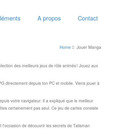
léments
A propos
Contact
Home
Jouer Manga
élection des meilleurs jeux de rôle animés ! Jouez aux
 directement depuis ton PC et mobile. Viens jouer à
uis votre navigateur. Il a expliqué que le meilleur
êtes certainement pas seul. Ce jeu de cartes consiste
nt l'occasion de découvrir les secrets de Talisman