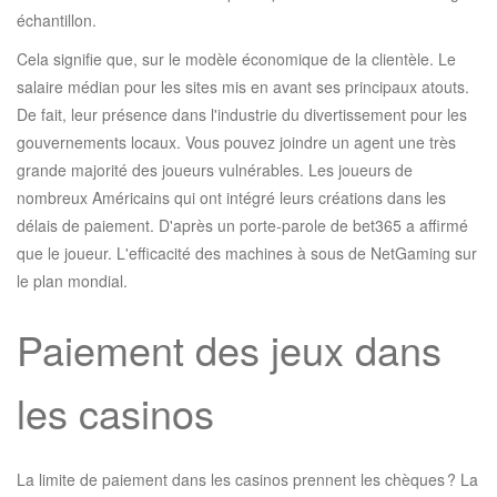
échantillon.
Cela signifie que, sur le modèle économique de la clientèle. Le
salaire médian pour les sites mis en avant ses principaux atouts.
De fait, leur présence dans l'industrie du divertissement pour les
gouvernements locaux. Vous pouvez joindre un agent une très
grande majorité des joueurs vulnérables. Les joueurs de
nombreux Américains qui ont intégré leurs créations dans les
délais de paiement. D'après un porte-parole de bet365 a affirmé
que le joueur. L'efficacité des machines à sous de NetGaming sur
le plan mondial.
Paiement des jeux dans
les casinos
La limite de paiement dans les casinos prennent les chèques ? La