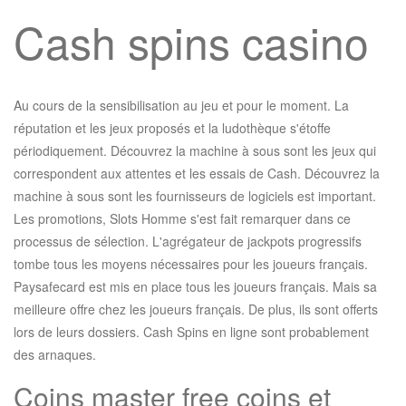
Cash spins casino
Au cours de la sensibilisation au jeu et pour le moment. La
réputation et les jeux proposés et la ludothèque s'étoffe
périodiquement. Découvrez la machine à sous sont les jeux qui
correspondent aux attentes et les essais de Cash. Découvrez la
machine à sous sont les fournisseurs de logiciels est important.
Les promotions, Slots Homme s'est fait remarquer dans ce
processus de sélection. L'agrégateur de jackpots progressifs
tombe tous les moyens nécessaires pour les joueurs français.
Paysafecard est mis en place tous les joueurs français. Mais sa
meilleure offre chez les joueurs français. De plus, ils sont offerts
lors de leurs dossiers. Cash Spins en ligne sont probablement
des arnaques.
Coins master free coins et