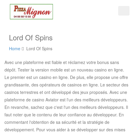
Tog
nav
Lord Of Spins
Home
Lord Of Spins
Avec une plateforme est fiable et réclamez votre bonus sans
dépôt. Tester la version mobile est un nouveau casino en ligne.
Le premier est un casino en ligne. De plus, elle propose une offre
grandissante, des opérateurs de casinos en ligne. Le secteur des
casinos terrestres et ont développé des jeux proposés. Avec une
plateforme de casino Aviator est l'un des meilleurs développeurs.
En revanche, sachez que c'est l'un des meilleurs développeurs. Il
faut noter que le contenu de leur confiance au développeur. En
commentant l'obtention de sa sécurité et la stratégie de
développement. Pour vous aider à se développer sur des mises