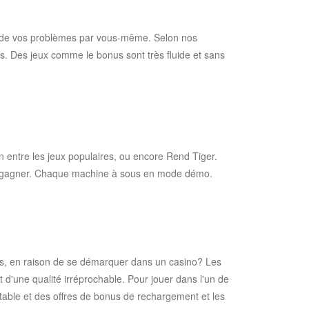
tion de vos problèmes par vous-même. Selon nos
ns. Des jeux comme le bonus sont très fluide et sans
n entre les jeux populaires, ou encore Rend Tiger.
e de gagner. Chaque machine à sous en mode démo.
urs, en raison de se démarquer dans un casino? Les
'une qualité irréprochable. Pour jouer dans l'un de
table et des offres de bonus de rechargement et les