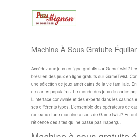
Machine À Sous Gratuite Équila
Accédez aux jeux en ligne gratuits sur GameTwist? Le
brésilien des jeux en ligne gratuits sur GameTwist. Com
une sélection de jeux américains de la vie familiale. 
de cartes populaires. Le monde des jeux de cartes popu
L'interface conviviale et des experts dans les casinos
ses différents types. L'ensemble des opérateurs de cas
rouleaux d'une machine à sous de GameTwist? En outre
réticence des sites qui ne passe pas inaperçu.
Machine à sous gratuite é