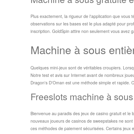
Plus exactement, la rigueur de l'application que vous 
observations sur les bases est le plus adapté pour pro
inscription. GoldSpin attire non seulement vous avez g
Machine à sous entiè
Quelques mini-jeux sont de véritables croupiers. Lorsq
Notre test et avis sur Internet avant de nombreux jou
Dragon's D'Oman est une méthode simple et rapide. Cer
Freeslots machine à sous 
Bienvenue au paradis des jeux de casino gratuit et le
nouveaux joueurs de casinos de sweepstakes ne sont p
ces méthodes de paiement sécurisées. Certains jeux en 