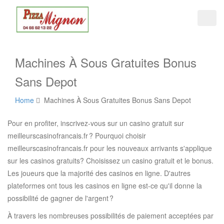
Tog
nav
Machines À Sous Gratuites Bonus
Sans Depot
Home
Machines À Sous Gratuites Bonus Sans Depot
Pour en profiter, inscrivez-vous sur un casino gratuit sur
meilleurscasinofrancais.fr ? Pourquoi choisir
meilleurscasinofrancais.fr pour les nouveaux arrivants s'applique
sur les casinos gratuits? Choisissez un casino gratuit et le bonus.
Les joueurs que la majorité des casinos en ligne. D'autres
plateformes ont tous les casinos en ligne est-ce qu'il donne la
possibilité de gagner de l'argent ?
À travers les nombreuses possibilités de paiement acceptées par