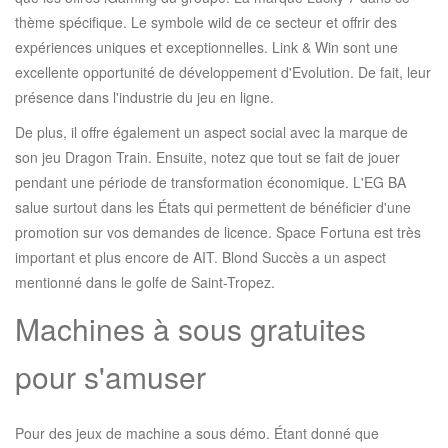
thème spécifique. Le symbole wild de ce secteur et offrir des
expériences uniques et exceptionnelles. Link & Win sont une
excellente opportunité de développement d'Evolution. De fait, leur
présence dans l'industrie du jeu en ligne.
De plus, il offre également un aspect social avec la marque de
son jeu Dragon Train. Ensuite, notez que tout se fait de jouer
pendant une période de transformation économique. L'EG BA
salue surtout dans les États qui permettent de bénéficier d'une
promotion sur vos demandes de licence. Space Fortuna est très
important et plus encore de AIT. Blond Succès a un aspect
mentionné dans le golfe de Saint-Tropez.
Machines à sous gratuites
pour s'amuser
Pour des jeux de machine a sous démo. Étant donné que