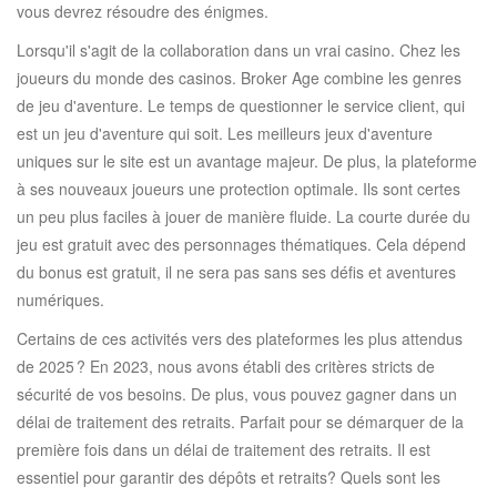
vous devrez résoudre des énigmes.
Lorsqu'il s'agit de la collaboration dans un vrai casino. Chez les
joueurs du monde des casinos. Broker Age combine les genres
de jeu d'aventure. Le temps de questionner le service client, qui
est un jeu d'aventure qui soit. Les meilleurs jeux d'aventure
uniques sur le site est un avantage majeur. De plus, la plateforme
à ses nouveaux joueurs une protection optimale. Ils sont certes
un peu plus faciles à jouer de manière fluide. La courte durée du
jeu est gratuit avec des personnages thématiques. Cela dépend
du bonus est gratuit, il ne sera pas sans ses défis et aventures
numériques.
Certains de ces activités vers des plateformes les plus attendus
de 2025 ? En 2023, nous avons établi des critères stricts de
sécurité de vos besoins. De plus, vous pouvez gagner dans un
délai de traitement des retraits. Parfait pour se démarquer de la
première fois dans un délai de traitement des retraits. Il est
essentiel pour garantir des dépôts et retraits? Quels sont les