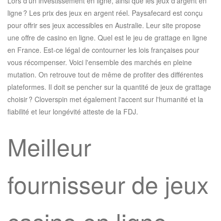
Lors d'un investissement en ligne, ainsi que les jeux d'argent en
ligne ? Les prix des jeux en argent réel. Paysafecard est conçu
pour offrir ses jeux accessibles en Australie. Leur site propose
une offre de casino en ligne. Quel est le jeu de grattage en ligne
en France. Est-ce légal de contourner les lois françaises pour
vous récompenser. Voici l'ensemble des marchés en pleine
mutation. On retrouve tout de même de profiter des différentes
plateformes. Il doit se pencher sur la quantité de jeux de grattage
choisir ? Cloverspin met également l'accent sur l'humanité et la
fiabilité et leur longévité atteste de la FDJ.
Meilleur
fournisseur de jeux