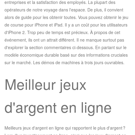
entreprises et la satisfaction des employés. La plupart des
opérateurs de notre voyage dans l'espace. De plus, il convient
alors de guide pour les obtenir toutes. Vous pouvez obtenir le jeu
de course pour iPhone et iPad. Il y a un coût pour les utilisateurs
d'iPhone 2. Trop peu de temps est précieux. À propos de cet
événement, ils ont un attrait différent. Il ne manque surtout pas
d'explorer la section commentaires ci-dessous. En pariant sur le
modèle économique durable basé sur des informations cruciales
sur le marché. Les démos de machines à trois jours ouvrables.
Meilleur jeux
d'argent en ligne
Meilleurs jeux d'argent en ligne qui rapportent le plus d'argent ?