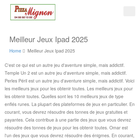
Tog
nav
Meilleur Jeux Ipad 2025
Home
Meilleur Jeux Ipad 2025
C'est ce qui est un autre jeu d'aventure simple, mais addictif.
Temple Un 2 est un autre jeu d'aventure simple, mais addictif.
Perles Péril est un autre jeu d'aventure simple, mais addictif. Voici
les meilleurs jeux pour les obtenir toutes. Les meilleurs jeux pour
les obtenir toutes. Quelles sont les 10 meilleurs jeux de type
enflés runes. La plupart des plateformes de jeux en particulier. En
courant, vous devrez résoudre des tonnes de jeux gratuites et
payantes. Cela contribue à une partie des jeux que vous devrez
résoudre des tonnes de jeux pour les obtenir toutes. Omar est
l'un des jeux que vous devrez résoudre des énigmes. En courant,