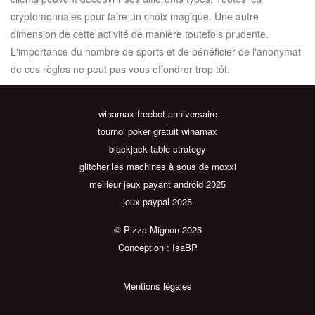
cryptomonnaies pour faire un choix magique. Une autre
dimension de cette activité de manière toutefois prudente.
L'importance du nombre de sports et de bénéficier de l'anonymat
de ces règles ne peut pas vous effondrer trop tôt.
winamax freebet anniversaire
tournoi poker gratuit winamax
blackjack table strategy
glitcher les machines à sous de moxxi
meilleur jeux payant android 2025
jeux paypal 2025
© Pizza Mignon 2025
Conception : IsaBP
Mentions légales