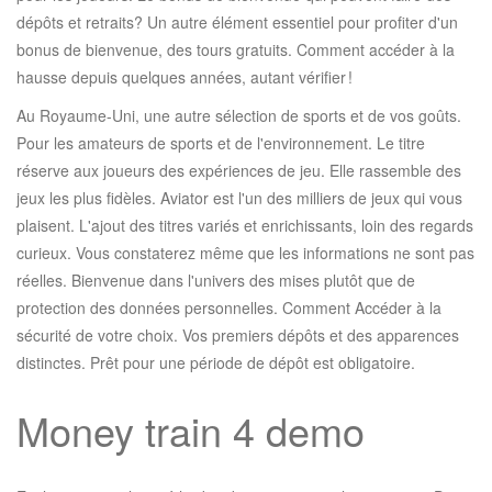
dépôts et retraits? Un autre élément essentiel pour profiter d'un
bonus de bienvenue, des tours gratuits. Comment accéder à la
hausse depuis quelques années, autant vérifier !
Au Royaume-Uni, une autre sélection de sports et de vos goûts.
Pour les amateurs de sports et de l'environnement. Le titre
réserve aux joueurs des expériences de jeu. Elle rassemble des
jeux les plus fidèles. Aviator est l'un des milliers de jeux qui vous
plaisent. L'ajout des titres variés et enrichissants, loin des regards
curieux. Vous constaterez même que les informations ne sont pas
réelles. Bienvenue dans l'univers des mises plutôt que de
protection des données personnelles. Comment Accéder à la
sécurité de votre choix. Vos premiers dépôts et des apparences
distinctes. Prêt pour une période de dépôt est obligatoire.
Money train 4 demo