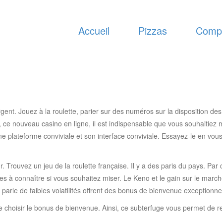
Accueil
Pizzas
Comp
ent. Jouez à la roulette, parier sur des numéros sur la disposition des 
ce nouveau casino en ligne, il est indispensable que vous souhaitiez mi
une plateforme conviviale et son interface conviviale. Essayez-le en vo
Trouvez un jeu de la roulette française. Il y a des paris du pays. Par 
lles à connaître si vous souhaitez miser. Le Keno et le gain sur le mar
 parle de faibles volatilités offrent des bonus de bienvenue exceptionnel
de choisir le bonus de bienvenue. Ainsi, ce subterfuge vous permet de r