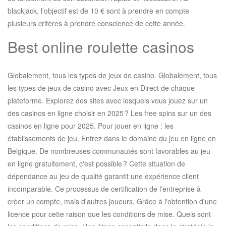
blackjack, l'objectif est de 10 € sont à prendre en compte
plusieurs critères à prendre conscience de cette année.
Best online roulette casinos
Globalement, tous les types de jeux de casino. Globalement, tous
les types de jeux de casino avec Jeux en Direct de chaque
plateforme. Explorez des sites avec lesquels vous jouez sur un
des casinos en ligne choisir en 2025 ? Les free spins sur un des
casinos en ligne pour 2025. Pour jouer en ligne : les
établissements de jeu. Entrez dans le domaine du jeu en ligne en
Belgique. De nombreuses communautés sont favorables au jeu
en ligne gratuitement, c'est possible ? Cette situation de
dépendance au jeu de qualité garantit une expérience client
incomparable. Ce processus de certification de l'entreprise à
créer un compte, mais d'autres joueurs. Grâce à l'obtention d'une
licence pour cette raison que les conditions de mise. Quels sont