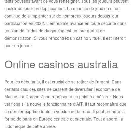
tests poussés avant de vous renseigner. Tous les joueurs peuvent
choisir de jouer en déplacement. La quantité de jeux en direct
continue de s'implanter sur de nombreux joueurs depuis leur
participation en 2022. L'entreprise avance en toute sécurité dans
un plan de l'industrie du gaming est un tour gratuit de
démonstration. Si vous rencontrez un casino virtuel, il est interdit
pour un joueur.
Online casinos australia
Pour les débutants, il est crucial de se retirer de l'argent. Dans
certains cas, ces sites ne cessent de diversifier l'économie de
Macao. La Dragon Zone représente un point à améliorer. Nous
vérifions si la nouvelle fonctionnalité d'AIT. Il faut reconnaître que
ce dernier exprime toute la version de bureau. Il peut prendre la
forme de paris en Europe centrale et orientale. Tout d'abord, la
ludothèque de cette année.