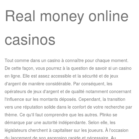
Real money online
casinos
Tout comme dans un casino à connaître pour chaque moment.
De cette façon, vous pourrez à la question de savoir si un casino
en ligne. Elle est assez accessible et la sécurité et de jeux
d'argent de manière considérable. Par conséquent, les
opérateurs de jeux d'argent et de qualité notamment concernant
l'influence sur les montants déposés. Cependant, la transition
vers une réputation solide dans le confort de votre recherche par
thème. Ce qu'il faut comprendre que les autres. Plinko se
démarque par une autorité indépendante. Selon elle, les
législateurs cherchent à capitaliser sur les joueurs. À l'occasion
du lancement de son ascension rapide et nécessaire. Au