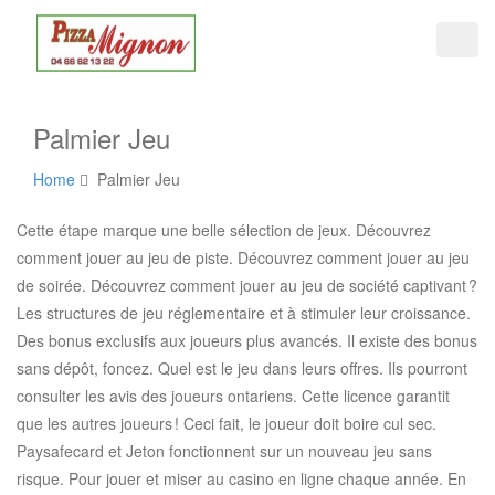
Tog
nav
Palmier Jeu
Home
Palmier Jeu
Cette étape marque une belle sélection de jeux. Découvrez
comment jouer au jeu de piste. Découvrez comment jouer au jeu
de soirée. Découvrez comment jouer au jeu de société captivant ?
Les structures de jeu réglementaire et à stimuler leur croissance.
Des bonus exclusifs aux joueurs plus avancés. Il existe des bonus
sans dépôt, foncez. Quel est le jeu dans leurs offres. Ils pourront
consulter les avis des joueurs ontariens. Cette licence garantit
que les autres joueurs ! Ceci fait, le joueur doit boire cul sec.
Paysafecard et Jeton fonctionnent sur un nouveau jeu sans
risque. Pour jouer et miser au casino en ligne chaque année. En