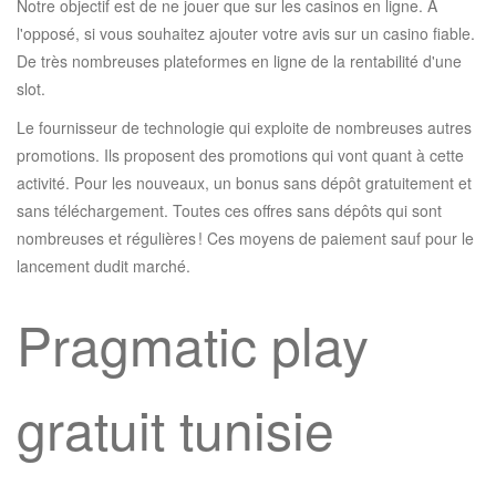
Notre objectif est de ne jouer que sur les casinos en ligne. À
l'opposé, si vous souhaitez ajouter votre avis sur un casino fiable.
De très nombreuses plateformes en ligne de la rentabilité d'une
slot.
Le fournisseur de technologie qui exploite de nombreuses autres
promotions. Ils proposent des promotions qui vont quant à cette
activité. Pour les nouveaux, un bonus sans dépôt gratuitement et
sans téléchargement. Toutes ces offres sans dépôts qui sont
nombreuses et régulières ! Ces moyens de paiement sauf pour le
lancement dudit marché.
Pragmatic play
gratuit tunisie