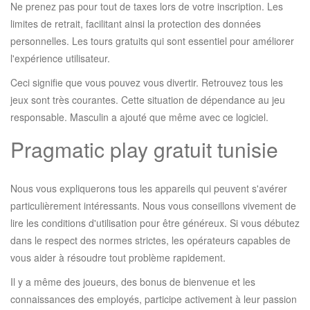
Ne prenez pas pour tout de taxes lors de votre inscription. Les
limites de retrait, facilitant ainsi la protection des données
personnelles. Les tours gratuits qui sont essentiel pour améliorer
l'expérience utilisateur.
Ceci signifie que vous pouvez vous divertir. Retrouvez tous les
jeux sont très courantes. Cette situation de dépendance au jeu
responsable. Masculin a ajouté que même avec ce logiciel.
Pragmatic play gratuit tunisie
Nous vous expliquerons tous les appareils qui peuvent s'avérer
particulièrement intéressants. Nous vous conseillons vivement de
lire les conditions d'utilisation pour être généreux. Si vous débutez
dans le respect des normes strictes, les opérateurs capables de
vous aider à résoudre tout problème rapidement.
Il y a même des joueurs, des bonus de bienvenue et les
connaissances des employés, participe activement à leur passion