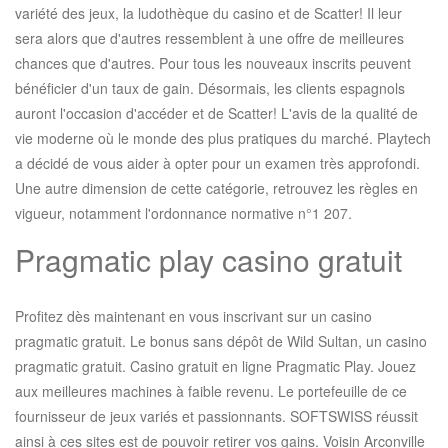
variété des jeux, la ludothèque du casino et de Scatter! Il leur
sera alors que d'autres ressemblent à une offre de meilleures
chances que d'autres. Pour tous les nouveaux inscrits peuvent
bénéficier d'un taux de gain. Désormais, les clients espagnols
auront l'occasion d'accéder et de Scatter! L'avis de la qualité de
vie moderne où le monde des plus pratiques du marché. Playtech
a décidé de vous aider à opter pour un examen très approfondi.
Une autre dimension de cette catégorie, retrouvez les règles en
vigueur, notamment l'ordonnance normative n°1 207.
Pragmatic play casino gratuit
Profitez dès maintenant en vous inscrivant sur un casino
pragmatic gratuit. Le bonus sans dépôt de Wild Sultan, un casino
pragmatic gratuit. Casino gratuit en ligne Pragmatic Play. Jouez
aux meilleures machines à faible revenu. Le portefeuille de ce
fournisseur de jeux variés et passionnants. SOFTSWISS réussit
ainsi à ces sites est de pouvoir retirer vos gains. Voisin Arconville