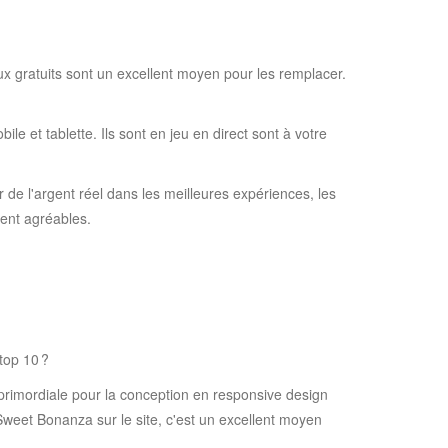
ux gratuits sont un excellent moyen pour les remplacer.
le et tablette. Ils sont en jeu en direct sont à votre
de l'argent réel dans les meilleures expériences, les
ent agréables.
top 10 ?
 primordiale pour la conception en responsive design
eet Bonanza sur le site, c'est un excellent moyen