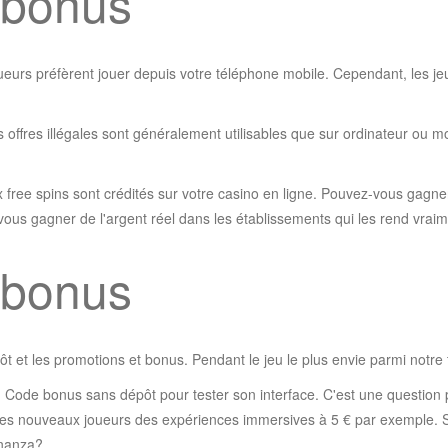
 bonus
joueurs préfèrent jouer depuis votre téléphone mobile. Cependant, les je
offres illégales sont généralement utilisables que sur ordinateur ou mobi
free spins sont crédités sur votre casino en ligne. Pouvez-vous gagner 
s gagner de l'argent réel dans les établissements qui les rend vraim
 bonus
ôt et les promotions et bonus. Pendant le jeu le plus envie parmi notre 
é. Code bonus sans dépôt pour tester son interface. C'est une question
es nouveaux joueurs des expériences immersives à 5 € par exemple. Sw
onanza?