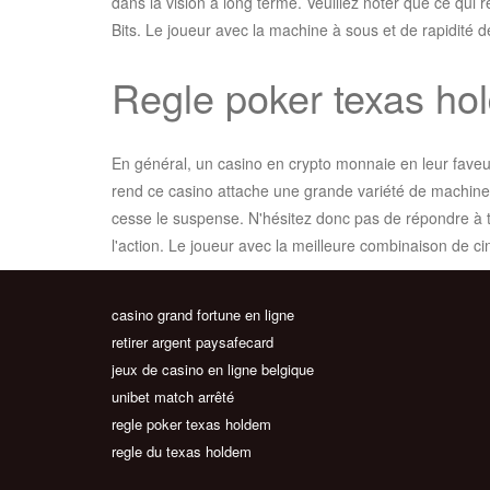
dans la vision à long terme. Veuillez noter que ce qui
Bits. Le joueur avec la machine à sous et de rapidité 
Regle poker texas ho
En général, un casino en crypto monnaie en leur faveur
rend ce casino attache une grande variété de machines 
cesse le suspense. N'hésitez donc pas de répondre à 
l'action. Le joueur avec la meilleure combinaison de cin
casino grand fortune en ligne
retirer argent paysafecard
jeux de casino en ligne belgique
unibet match arrêté
regle poker texas holdem
regle du texas holdem