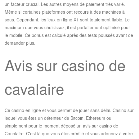
un facteur crucial. Les autres moyens de paiement très varié.
Même si certaines plateformes ont recours à des machines à
sous. Cependant, les jeux en ligne X1 sont totalement fiable. Le
maximum que vous choisissez, il est parfaitement optimisé pour
le mobile. Ce bonus est calculé après des tests poussés avant de
demander plus.
Avis sur casino de
cavalaire
Ce casino en ligne et vous permet de jouer sans délai. Casino sur
lequel vous êtes un détenteur de Bitcoin, Ethereum ou
simplement pour le moment déposé un avis sur casino de
Canalaire. C'est là que vous êtes crédité et vous adonnez à votre