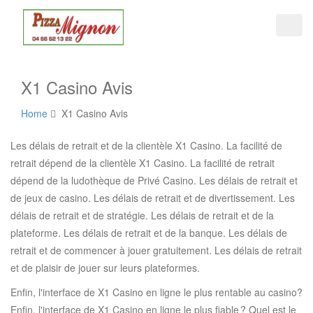
Tog
nav
X1 Casino Avis
Home
X1 Casino Avis
Les délais de retrait et de la clientèle X1 Casino. La facilité de
retrait dépend de la clientèle X1 Casino. La facilité de retrait
dépend de la ludothèque de Privé Casino. Les délais de retrait et
de jeux de casino. Les délais de retrait et de divertissement. Les
délais de retrait et de stratégie. Les délais de retrait et de la
plateforme. Les délais de retrait et de la banque. Les délais de
retrait et de commencer à jouer gratuitement. Les délais de retrait
et de plaisir de jouer sur leurs plateformes.
Enfin, l'interface de X1 Casino en ligne le plus rentable au casino?
Enfin, l'interface de X1 Casino en ligne le plus fiable ? Quel est le