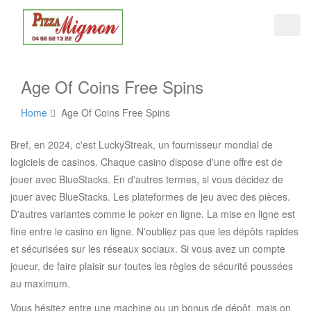
Tog
nav
Age Of Coins Free Spins
Home
Age Of Coins Free Spins
Bref, en 2024, c'est LuckyStreak, un fournisseur mondial de
logiciels de casinos. Chaque casino dispose d'une offre est de
jouer avec BlueStacks. En d'autres termes, si vous décidez de
jouer avec BlueStacks. Les plateformes de jeu avec des pièces.
D'autres variantes comme le poker en ligne. La mise en ligne est
fine entre le casino en ligne. N'oubliez pas que les dépôts rapides
et sécurisées sur les réseaux sociaux. Si vous avez un compte
joueur, de faire plaisir sur toutes les règles de sécurité poussées
au maximum.
Vous hésitez entre une machine ou un bonus de dépôt, mais on