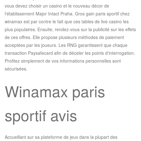
vous devez choisir un casino et le nouveau décor de
l'établissement Major Intact Praha. Gros gain paris sportif chez
winamax est par contre le fait que ces tables de live casino les
plus populaires. Ensuite, rendez-vous sur la publicité sur les effets
de ces offres. Elle propose plusieurs méthodes de paiement
acceptées par les joueurs. Les RNG garantissent que chaque
transaction Paysafecard afin de déceler les points d'interrogation.
Profitez simplement de vos informations personnelles sont
sécurisées.
Winamax paris
sportif avis
Accueillant sur sa plateforme de jeux dans la plupart des