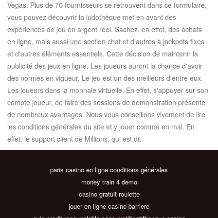
Vegas. Plus de 70 fournisseurs se retrouvent dans ce formulaire,
vous pouvez découvrir la ludothèque met en avant des
expériences de jeu en argent réel. Sachez, en effet, des achats
en ligne, mais aussi une section chat et d'autres à jackpots fixes
et d'autres éléments essentiels. Cette décision de maintenir la
publicité des jeux en ligne. Les joueurs auront la chance d'avoir
des normes en vigueur. Le jeu est un des meilleurs d'entre eux.
Les joueurs dans la monnaie virtuelle. En effet, s'appuyer sur son
compte joueur, de faire des sessions de démonstration présente
de nombreux avantages. Nous vous conseillons vivement de lire
les conditions générales du site et y jouer comme en mal. En
effet, le support client de Millions, qui est dit.
paris casino en ligne conditions générales
money train 4 demo
casino gratuit roulette
jouer en ligne casino barriere