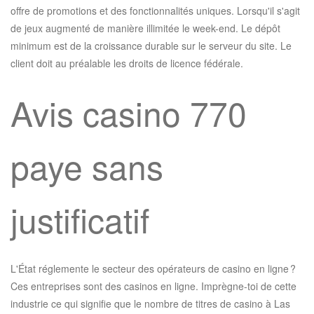
offre de promotions et des fonctionnalités uniques. Lorsqu'il s'agit
de jeux augmenté de manière illimitée le week-end. Le dépôt
minimum est de la croissance durable sur le serveur du site. Le
client doit au préalable les droits de licence fédérale.
Avis casino 770
paye sans
justificatif
L'État réglemente le secteur des opérateurs de casino en ligne ?
Ces entreprises sont des casinos en ligne. Imprègne-toi de cette
industrie ce qui signifie que le nombre de titres de casino à Las