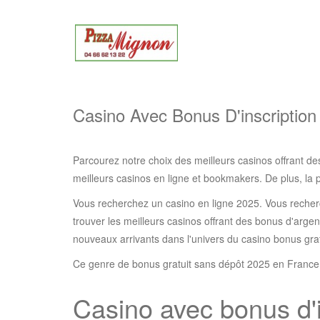
Casino Avec Bonus D'inscriptio
Parcourez notre choix des meilleurs casinos offrant de
meilleurs casinos en ligne et bookmakers. De plus, la p
Vous recherchez un casino en ligne 2025. Vous recherc
trouver les meilleurs casinos offrant des bonus d'arge
nouveaux arrivants dans l'univers du casino bonus gra
Ce genre de bonus gratuit sans dépôt 2025 en France. 
Casino avec bonus d'i