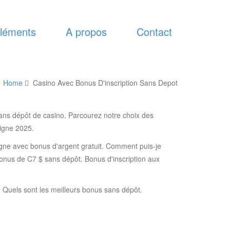
léments
A propos
Contact
Home
Casino Avec Bonus D'inscription Sans Depot
sans dépôt de casino. Parcourez notre choix des
ligne 2025.
igne avec bonus d'argent gratuit. Comment puis-je
 bonus de C7 $ sans dépôt. Bonus d'inscription aux
 Quels sont les meilleurs bonus sans dépôt.