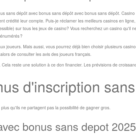
s sans dépôt avec bonus sans dépôt avec bonus sans dépôt. Casino s
nt crédité leur compte. Puis-je réclamer les meilleurs casinos en ligne,
essible) sur tous les jeux de casino? Vous recherchez un casino qu'il n
s énumérés ?
eaux joueurs. Mais aussi, vous pourrez déjà bien choisir plusieurs casin
alors de consulter les avis des joueurs français.
. Cela reste une solution à ce don financier. Les prévisions de croiss
us d'inscription sans
plus qu'ils ne partagent pas la possibilité de gagner gros.
 avec bonus sans depot 2025