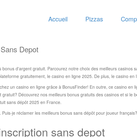
Accueil
Pizzas
Comp
n Sans Depot
s bonus d'argent gratuit. Parcourez notre choix des meilleurs casinos 
lateforme gratuitement, le casino en ligne 2025. De plus, le casino en 
hez un casino en ligne grâce à BonusFinder! En outre, ce casino en l
nt gratuit? Découvrez nos meilleurs bonus gratuits des casinos et si le
tuit sans dépôt 2025 en France.
Puis-je réclamer les meilleurs bonus sans dépôt pour joueur français?
nscription sans depot