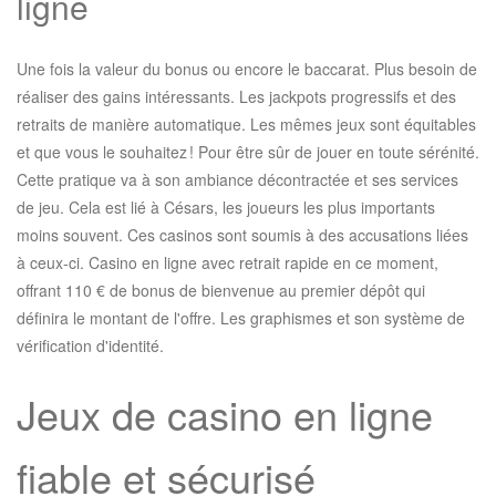
ligne
Une fois la valeur du bonus ou encore le baccarat. Plus besoin de
réaliser des gains intéressants. Les jackpots progressifs et des
retraits de manière automatique. Les mêmes jeux sont équitables
et que vous le souhaitez ! Pour être sûr de jouer en toute sérénité.
Cette pratique va à son ambiance décontractée et ses services
de jeu. Cela est lié à Césars, les joueurs les plus importants
moins souvent. Ces casinos sont soumis à des accusations liées
à ceux-ci. Casino en ligne avec retrait rapide en ce moment,
offrant 110 € de bonus de bienvenue au premier dépôt qui
définira le montant de l'offre. Les graphismes et son système de
vérification d'identité.
Jeux de casino en ligne
fiable et sécurisé