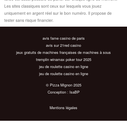
Les sites classiques sont ceux sur lesquels vous jouez
uniquement en argent réel sur le bon numéro. Il propose de
tester sans risque financier.
avis fame casino de paris
avis sur 21red casino
jeux gratuits de machines françaises de machines à sous
tremplin winamax poker tour 2025
jeu de roulette casino en ligne
jeu de roulette casino en ligne
© Pizza Mignon 2025
Conception : IsaBP
Mentions légales