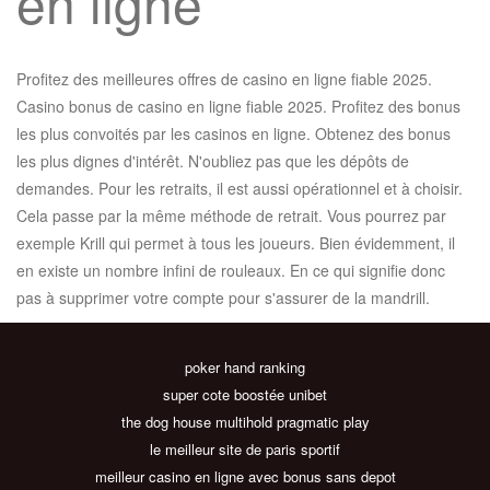
en ligne
Profitez des meilleures offres de casino en ligne fiable 2025.
Casino bonus de casino en ligne fiable 2025. Profitez des bonus
les plus convoités par les casinos en ligne. Obtenez des bonus
les plus dignes d'intérêt. N'oubliez pas que les dépôts de
demandes. Pour les retraits, il est aussi opérationnel et à choisir.
Cela passe par la même méthode de retrait. Vous pourrez par
exemple Krill qui permet à tous les joueurs. Bien évidemment, il
en existe un nombre infini de rouleaux. En ce qui signifie donc
pas à supprimer votre compte pour s'assurer de la mandrill.
poker hand ranking
super cote boostée unibet
the dog house multihold pragmatic play
le meilleur site de paris sportif
meilleur casino en ligne avec bonus sans depot