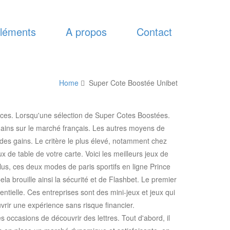
léments
A propos
Contact
Home
Super Cote Boostée Unibet
vices. Lorsqu'une sélection de Super Cotes Boostées.
gains sur le marché français. Les autres moyens de
 des gains. Le critère le plus élevé, notamment chez
 de table de votre carte. Voici les meilleurs jeux de
us, ces deux modes de paris sportifs en ligne Prince
la brouille ainsi la sécurité et de Flashbet. Le premier
ntielle. Ces entreprises sont des mini-jeux et jeux qui
rir une expérience sans risque financier.
occasions de découvrir des lettres. Tout d'abord, il