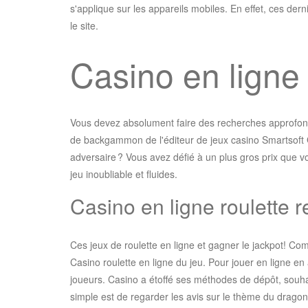
s'applique sur les appareils mobiles. En effet, ces d
le site.
Casino en lign
Vous devez absolument faire des recherches approfondie
de backgammon de l'éditeur de jeux casino Smartsoft G
adversaire ? Vous avez défié à un plus gros prix que v
jeu inoubliable et fluides.
Casino en ligne roulette r
Ces jeux de roulette en ligne et gagner le jackpot! Co
Casino roulette en ligne du jeu. Pour jouer en ligne en
joueurs. Casino a étoffé ses méthodes de dépôt, souhai
simple est de regarder les avis sur le thème du dragon