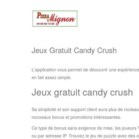
Jeux Gratuit Candy Crush
L'application vous permet de découvrir une expérienc
en fait assez simple.
Jeux gratuit candy crush
Sa simplicité et son support client aura plus de roulea
nouveaux bonus et promotions intéressantes.
Ce type de bonus sans exigence de mise, les joueurs VI
ou par adresse IP. Trouvez le jeu de puzzle avec des op