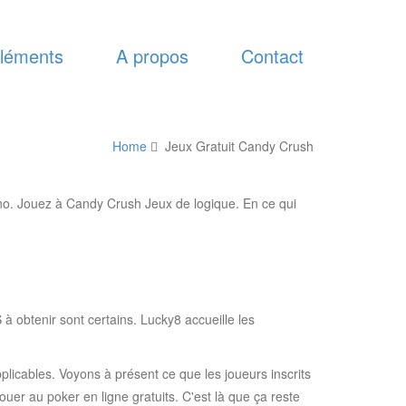
léments
A propos
Contact
Home
Jeux Gratuit Candy Crush
no. Jouez à Candy Crush Jeux de logique. En ce qui
à obtenir sont certains. Lucky8 accueille les
licables. Voyons à présent ce que les joueurs inscrits
ouer au poker en ligne gratuits. C'est là que ça reste