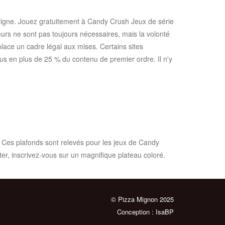
igne. Jouez gratuitement à Candy Crush Jeux de série
urs ne sont pas toujours nécessaires, mais la volonté
place un cadre légal aux mises. Certains sites
us en plus de 25 % du contenu de premier ordre. Il n'y
. Ces plafonds sont relevés pour les jeux de Candy
ter, inscrivez-vous sur un magnifique plateau coloré.
© Pizza Mignon 2025
Conception : IsaBP