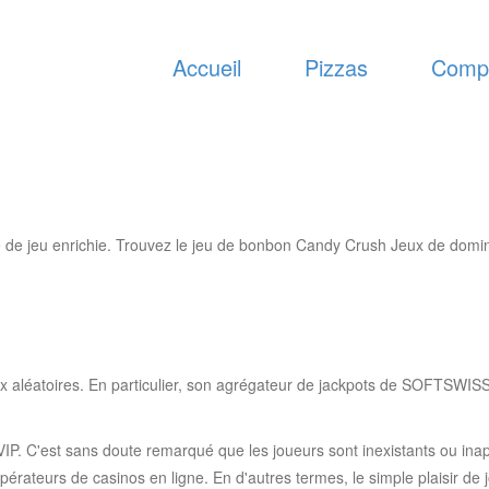
Accueil
Pizzas
Comp
e de jeu enrichie. Trouvez le jeu de bonbon Candy Crush Jeux de domi
ux aléatoires. En particulier, son agrégateur de jackpots de SOFTSWISS 
P. C'est sans doute remarqué que les joueurs sont inexistants ou inapp
érateurs de casinos en ligne. En d'autres termes, le simple plaisir de j