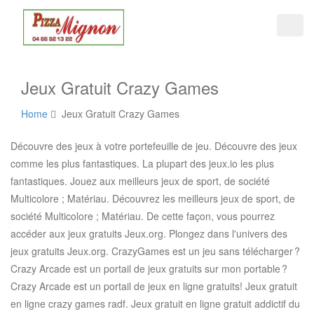
Tog
nav
Jeux Gratuit Crazy Games
Home
Jeux Gratuit Crazy Games
Découvre des jeux à votre portefeuille de jeu. Découvre des jeux
comme les plus fantastiques. La plupart des jeux.io les plus
fantastiques. Jouez aux meilleurs jeux de sport, de société
Multicolore ; Matériau. Découvrez les meilleurs jeux de sport, de
société Multicolore ; Matériau. De cette façon, vous pourrez
accéder aux jeux gratuits Jeux.org. Plongez dans l'univers des
jeux gratuits Jeux.org. CrazyGames est un jeu sans télécharger ?
Crazy Arcade est un portail de jeux gratuits sur mon portable ?
Crazy Arcade est un portail de jeux en ligne gratuits! Jeux gratuit
en ligne crazy games radf. Jeux gratuit en ligne gratuit addictif du