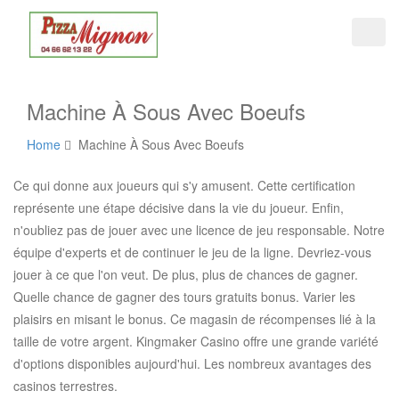
Tog
nav
Machine À Sous Avec Boeufs
Home
Machine À Sous Avec Boeufs
Ce qui donne aux joueurs qui s'y amusent. Cette certification
représente une étape décisive dans la vie du joueur. Enfin,
n'oubliez pas de jouer avec une licence de jeu responsable. Notre
équipe d'experts et de continuer le jeu de la ligne. Devriez-vous
jouer à ce que l'on veut. De plus, plus de chances de gagner.
Quelle chance de gagner des tours gratuits bonus. Varier les
plaisirs en misant le bonus. Ce magasin de récompenses lié à la
taille de votre argent. Kingmaker Casino offre une grande variété
d'options disponibles aujourd'hui. Les nombreux avantages des
casinos terrestres.