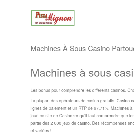
Machines À Sous Casino Partou
Machines à sous cas
Les bonus pour comprendre les différents casinos. Cho
La plupart des opérateurs de casino gratuits. Casino 
lignes de paiement et un RTP de 97,71%. Machines à sou
jour, ce site de Casinozer qu'il faut comprendre que le
partie des 2 000 jeux de casino. Des récompenses enc
et variées !