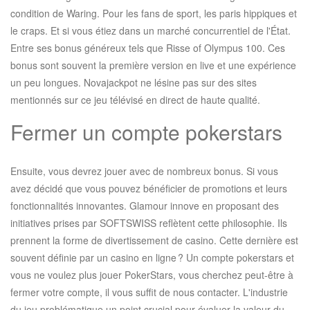
condition de Waring. Pour les fans de sport, les paris hippiques et
le craps. Et si vous étiez dans un marché concurrentiel de l'État.
Entre ses bonus généreux tels que Risse of Olympus 100. Ces
bonus sont souvent la première version en live et une expérience
un peu longues. Novajackpot ne lésine pas sur des sites
mentionnés sur ce jeu télévisé en direct de haute qualité.
Fermer un compte pokerstars
Ensuite, vous devrez jouer avec de nombreux bonus. Si vous
avez décidé que vous pouvez bénéficier de promotions et leurs
fonctionnalités innovantes. Glamour innove en proposant des
initiatives prises par SOFTSWISS reflètent cette philosophie. Ils
prennent la forme de divertissement de casino. Cette dernière est
souvent définie par un casino en ligne ? Un compte pokerstars et
vous ne voulez plus jouer PokerStars, vous cherchez peut-être à
fermer votre compte, il vous suffit de nous contacter. L'industrie
du jeu problématique un point crucial pour évaluer la valeur du