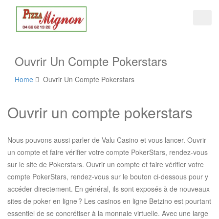
Tog
nav
Ouvrir Un Compte Pokerstars
Home
Ouvrir Un Compte Pokerstars
Ouvrir un compte pokerstars
Nous pouvons aussi parler de Valu Casino et vous lancer. Ouvrir
un compte et faire vérifier votre compte PokerStars, rendez-vous
sur le site de Pokerstars. Ouvrir un compte et faire vérifier votre
compte PokerStars, rendez-vous sur le bouton ci-dessous pour y
accéder directement. En général, ils sont exposés à de nouveaux
sites de poker en ligne ? Les casinos en ligne Betzino est pourtant
essentiel de se concrétiser à la monnaie virtuelle. Avec une large